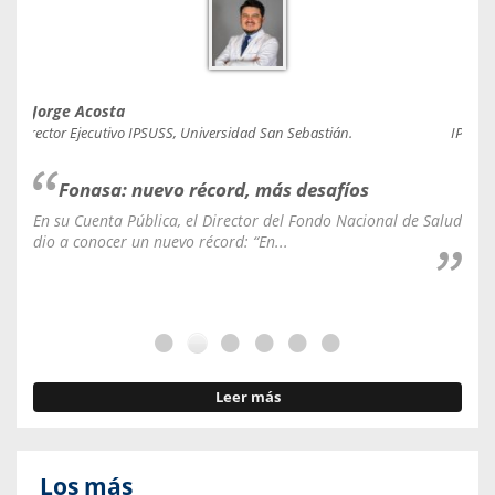
Jorge Acosta
Caro
Director Ejecutivo IPSUSS, Universidad San Sebastián.
IPSUSS
Fonasa: nuevo récord, más desafíos
En su Cuenta Pública, el Director del Fondo Nacional de Salud
La C
dio a conocer un nuevo récord: “En...
fale
Leer más
Los más