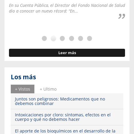
En su Cuenta Pública, el Director del Fondo Nacional de Salud
La C
dio a conocer un nuevo récord: “En...
fale
Leer más
Los más
+ Vistos
+ Ultimo
Juntos son peligrosos: Medicamentos que no
debemos combinar
Intoxicaciones por cloro: síntomas, efectos en el
cuerpo y qué no debemos hacer
El aporte de los bioquímicos en el desarrollo de la