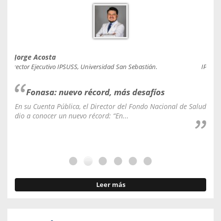
Jorge Acosta
Caro
Director Ejecutivo IPSUSS, Universidad San Sebastián.
IPSUSS
Fonasa: nuevo récord, más desafíos
En su Cuenta Pública, el Director del Fondo Nacional de Salud
La C
dio a conocer un nuevo récord: “En...
fale
Leer más