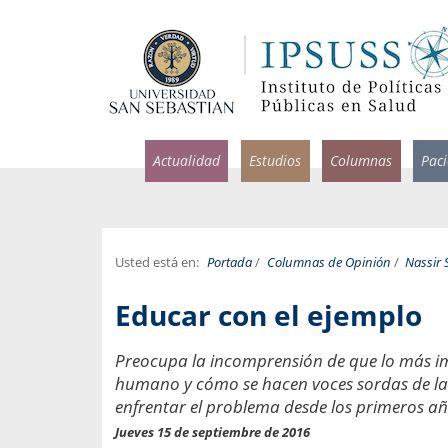
Actualidad
Estudios
Columnas
Pac
Usted está en:
Portada
/
Columnas de Opinión
/
Nassir
rlos Pérez, Jorge Acosta y
Ignacio Rodríguez
Educar con el ejemplo
rolina Velasco
Infectólogo y profesor asi
S, Facultad de Medicina USS.
Medicina, Universidad Sa
Preocupa la incomprensión de que lo más imp
humano y cómo se hacen voces sordas de las
ncias médicas y
Pandemias del m
idio por incapacidad
enfrentar el problema desde los primeros a
Usamos la palabra pand
ral
Jueves 15 de septiembre de 2016
una enfermedad contagio