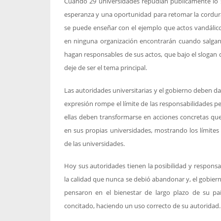
Cuando 29 universidades repudian públicamente lo 
esperanza y una oportunidad para retomar la cordur
se puede enseñar con el ejemplo que actos vandálic
en ninguna organización encontrarán cuando salgan 
hagan responsables de sus actos, que bajo el slogan de
deje de ser el tema principal.
Las autoridades universitarias y el gobierno deben dar
expresión rompe el límite de las responsabilidades p
ellas deben transformarse en acciones concretas qu
en sus propias universidades, mostrando los límite
de las universidades.
Hoy sus autoridades tienen la posibilidad y responsa
la calidad que nunca se debió abandonar y, el gobiern
pensaron en el bienestar de largo plazo de su pa
concitado, haciendo un uso correcto de su autoridad.