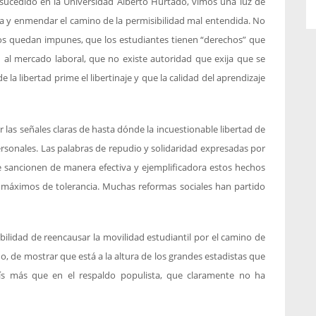
sucedido en la Universidad Alberto Hurtado, vimos una luz de
a y enmendar el camino de la permisibilidad mal entendida. No
os quedan impunes, que los estudiantes tienen “derechos” que
al mercado laboral, que no existe autoridad que exija que se
 la libertad prime el libertinaje y que la calidad del aprendizaje
 las señales claras de hasta dónde la incuestionable libertad de
ersonales. Las palabras de repudio y solidaridad expresadas por
e sancionen de manera efectiva y ejemplificadora estos hechos
s máximos de tolerancia. Muchas reformas sociales han partido
bilidad de reencausar la movilidad estudiantil por el camino de
o, de mostrar que está a la altura de los grandes estadistas que
ís más que en el respaldo populista, que claramente no ha