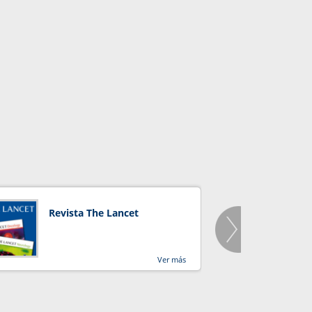
Revista The Lancet
Orga
Salu
Ver más