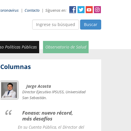
coronavirus
|
Contacto
|
Síguenos en:
Buscar
o Políticas Públicas
Observatorio de Salud
Columnas
Jorge Acosta
Car
Val
Director Ejecutivo IPSUSS, Universidad
IPSUSS
San Sebastián.
Lice
Fonasa: nuevo récord,
le t
más desafíos
La Contr
En su Cuenta Pública, el Director del