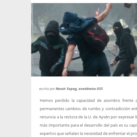
propaga a un gran númer
os entregados por la
oría sobre viajes al extranjero
onas que deben hacer...
escrito por
Nassir Sapag, académico USS
Hemos perdido la capacidad de asombro frente a 
permanentes cambios de rumbo y contradicción entre
renuncia a la rectora de la U. de Aysén por expresar
más importante para el desarrollo del país es su ca
expertos que señalan la necesidad de enfrentar el p