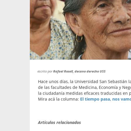
propaga a un gran númer
os entregados por la
oría sobre viajes al extranjero
onas que deben hacer...
escrito por
Rafael Rosell, decano derecho USS
Hace unos días, la Universidad San Sebastián la
de las facultades de Medicina, Economía y Nego
la ciudadanía medidas eficaces traducidas en p
Mira acá la columna:
El tiempo pasa, nos vamo
Artículos relacionados