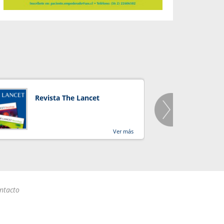
Revista The Lancet
Orga
Salu
Ver más
ntacto