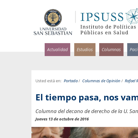
Actualidad
Estudios
Columnas
Pac
Usted está en:
Portada
/
Columnas de Opinión
/
Rafael R
rlos Pérez, Jorge Acosta y
Ignacio Rodríguez
El tiempo pasa, nos va
rolina Velasco
Infectólogo y profesor asi
S, Facultad de Medicina USS.
Medicina, Universidad Sa
Columna del decano de derecho de la U. San 
ncias médicas y
Pandemias del m
Jueves 13 de octubre de 2016
idio por incapacidad
Usamos la palabra pand
ral
una enfermedad contagio