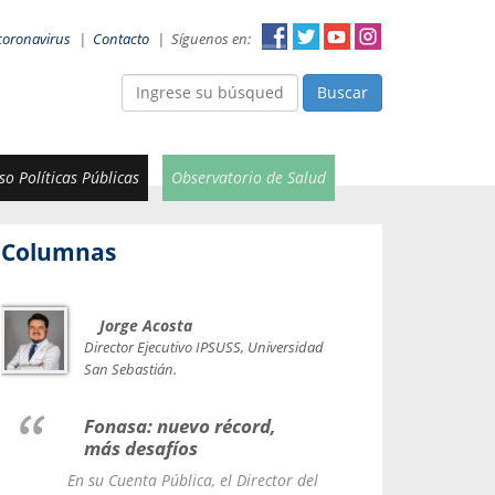
coronavirus
|
Contacto
|
Síguenos en:
Buscar
o Políticas Públicas
Observatorio de Salud
Columnas
Jorge Acosta
Car
Val
Director Ejecutivo IPSUSS, Universidad
IPSUSS
San Sebastián.
Lice
Fonasa: nuevo récord,
le t
más desafíos
La Contr
En su Cuenta Pública, el Director del