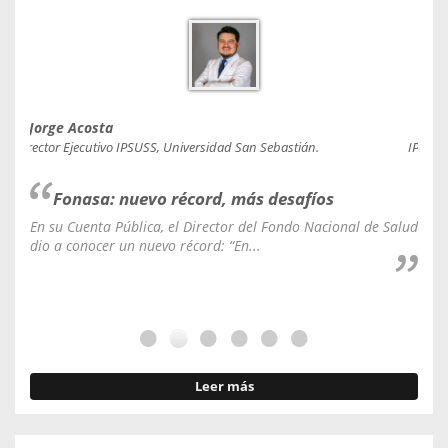
Jorge Acosta
Caro
Director Ejecutivo IPSUSS, Universidad San Sebastián.
IPSUSS
Fonasa: nuevo récord, más desafíos
En su Cuenta Pública, el Director del Fondo Nacional de Salud
La C
dio a conocer un nuevo récord: “En...
fale
Leer más