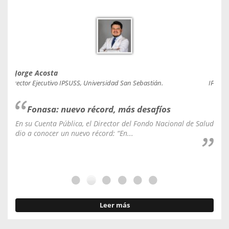
Jorge Acosta
Caro
Director Ejecutivo IPSUSS, Universidad San Sebastián.
IPSUSS
Fonasa: nuevo récord, más desafíos
En su Cuenta Pública, el Director del Fondo Nacional de Salud
La C
dio a conocer un nuevo récord: “En...
fale
Leer más