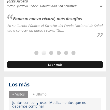
Jorge Acosta
Caro
Director Ejecutivo IPSUSS, Universidad San Sebastián.
IPSUSS
Fonasa: nuevo récord, más desafíos
En su Cuenta Pública, el Director del Fondo Nacional de Salud
La C
dio a conocer un nuevo récord: “En...
fale
Leer más
Los más
+ Vistos
+ Ultimo
Juntos son peligrosos: Medicamentos que no
debemos combinar