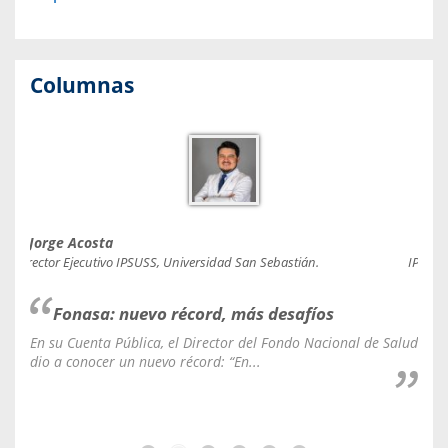
Columnas
Jorge Acosta
Caro
Director Ejecutivo IPSUSS, Universidad San Sebastián.
IPSUSS
Fonasa: nuevo récord, más desafíos
En su Cuenta Pública, el Director del Fondo Nacional de Salud
La C
dio a conocer un nuevo récord: “En...
fale