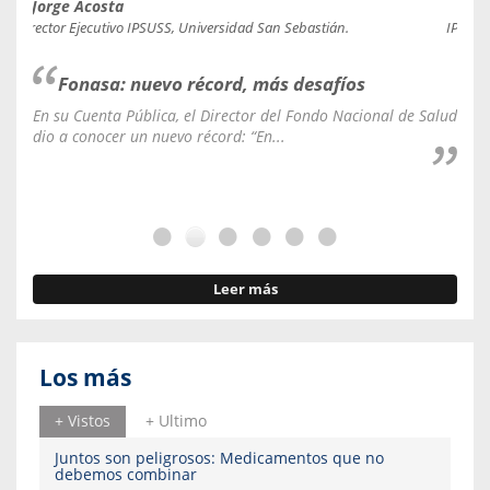
Jorge Acosta
Caro
Director Ejecutivo IPSUSS, Universidad San Sebastián.
IPSUSS
Fonasa: nuevo récord, más desafíos
En su Cuenta Pública, el Director del Fondo Nacional de Salud
La C
dio a conocer un nuevo récord: “En...
fale
Leer más
Los más
+ Vistos
+ Ultimo
Juntos son peligrosos: Medicamentos que no
debemos combinar