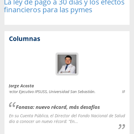
La ley de pago a 30 días y los efectos
financieros para las pymes
Columnas
Jorge Acosta
Caro
Director Ejecutivo IPSUSS, Universidad San Sebastián.
IPSUSS
Fonasa: nuevo récord, más desafíos
En su Cuenta Pública, el Director del Fondo Nacional de Salud
La C
dio a conocer un nuevo récord: “En...
fale