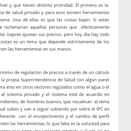
ver y que tienen distinta prioridad. El primero es la
ema de salud privado y para esos existen herramientas
lema. Una de ellas es que las costas bajen. Si están
e reclamarían aquellas personas que efectivamente
as Isapres ajustan sus precios, pero hoy día hay todo
 costas es un tema que depende estrictamente de los
ienen las herramientas en sus manos.
nismo de regulación de precios a través de un cálculo
r la propia Superintendencia de Salud con algún panel
ra esto en otros sectores regulados como el agua o el
 al sistema privado y el sistema está de acuerdo en
pendientes, de hombres buenos, que resuelvan el tema
alud suben y van a seguir subiendo por sobre el IPC en
herente con el envejecimiento y el cambio de perfil
sten las herramientas, lo que falta es la voluntad para
ierno que tiene una vocación estatista y al ser así no