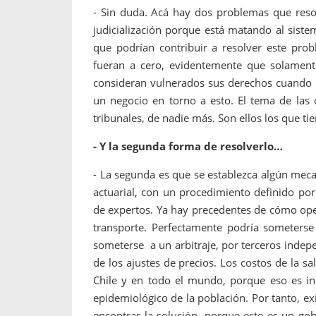
- Sin duda. Acá hay dos problemas que resol
judicialización porque está matando al sist
que podrían contribuir a resolver este prob
fueran a cero, evidentemente que solament
consideran vulnerados sus derechos cuando l
un negocio en torno a esto. El tema de las
tribunales, de nadie más. Son ellos los que t
- Y la segunda forma de resolverlo…
- La segunda es que se establezca algún meca
actuarial, con un procedimiento definido po
de expertos. Ya hay precedentes de cómo ope
transporte. Perfectamente podría someterse
someterse a un arbitraje, por terceros inde
de los ajustes de precios. Los costos de la s
Chile y en todo el mundo, porque eso es in
epidemiológico de la población. Por tanto, exi
encontrar la solución, porque este es un gob