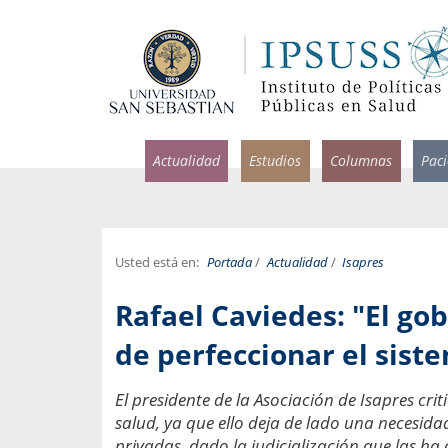
Actualidad
Estudios
Columnas
Pac
Usted está en:
Portada
/
Actualidad
/
Isapres
rlos Pérez, Jorge Acosta y
Ignacio Rodríguez
Rafael Caviedes: "El gob
rolina Velasco
Infectólogo y profesor asi
S, Facultad de Medicina USS.
Medicina, Universidad Sa
de perfeccionar el sist
ncias médicas y
Pandemias del m
El presidente de la Asociación de Isapres crit
idio por incapacidad
Usamos la palabra pand
salud, ya que ello deja de lado una necesidad
ral
una enfermedad contagio
privadas, dado la judicialización que las ha