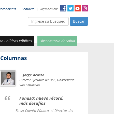
coronavirus
|
Contacto
|
Síguenos en:
Buscar
o Políticas Públicas
Observatorio de Salud
Columnas
Jorge Acosta
Car
Val
Director Ejecutivo IPSUSS, Universidad
IPSUSS
San Sebastián.
Lice
Fonasa: nuevo récord,
le t
más desafíos
La Contr
En su Cuenta Pública, el Director del