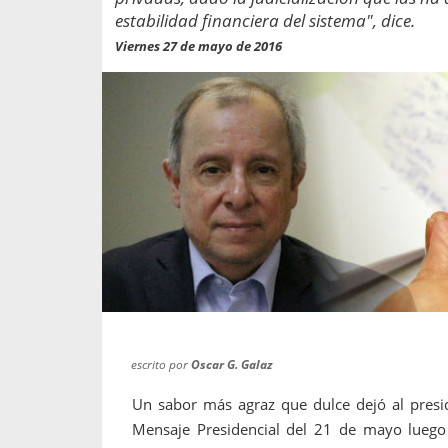
propaga a un gran númer
os entregados por la
estabilidad financiera del sistema", dice.
oría sobre viajes al extranjero
onas que deben hacer...
Viernes 27 de mayo de 2016
escrito por
Oscar G. Galaz
Un sabor más agraz que dulce dejó al presid
Mensaje Presidencial del 21 de mayo lueg