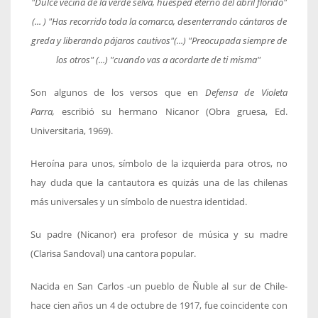
"Dulce vecina de la verde selva,
huésped eterno del abril florido"
(... )
"Has recorrido toda la comarca,
desenterrando cántaros de
greda
y liberando pájaros cautivos"(...)
"Preocupada siempre de
los otros" (...)
"cuando vas a acordarte de ti misma"
Son algunos de los versos que en
Defensa de Violeta
Parra,
escribió su hermano Nicanor (Obra gruesa, Ed.
Universitaria, 1969).
Heroína para unos, símbolo de la izquierda para otros, no
hay duda que la cantautora es quizás una de las chilenas
más universales y un símbolo de nuestra identidad.
Su padre (Nicanor) era profesor de música y su madre
(Clarisa Sandoval) una cantora popular.
Nacida en San Carlos -un pueblo de Ñuble al sur de Chile-
hace cien años un 4 de octubre de 1917, fue coincidente con