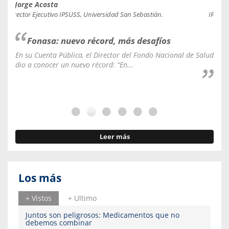
Jorge Acosta
Caro
Director Ejecutivo IPSUSS, Universidad San Sebastián.
IPSUSS
Fonasa: nuevo récord, más desafíos
En su Cuenta Pública, el Director del Fondo Nacional de Salud
La C
dio a conocer un nuevo récord: “En...
fale
Leer más
Los más
+ Vistos
+ Ultimo
Juntos son peligrosos: Medicamentos que no
debemos combinar