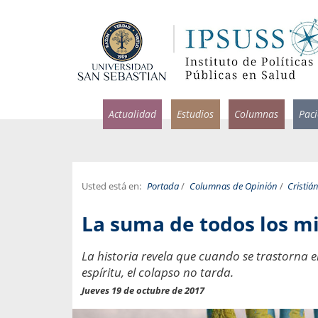
Actualidad
Estudios
Columnas
Pac
Usted está en:
Portada
/
Columnas de Opinión
/
Cristiá
rlos Pérez, Jorge Acosta y
Ignacio Rodríguez
La suma de todos los m
rolina Velasco
Infectólogo y profesor asi
S, Facultad de Medicina USS.
Medicina, Universidad Sa
La historia revela que cuando se trastorna e
espíritu, el colapso no tarda.
ncias médicas y
Pandemias del m
idio por incapacidad
Jueves 19 de octubre de 2017
Usamos la palabra pand
ral
una enfermedad contagio