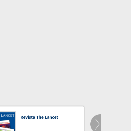
Revista The Lancet
Orga
Salu