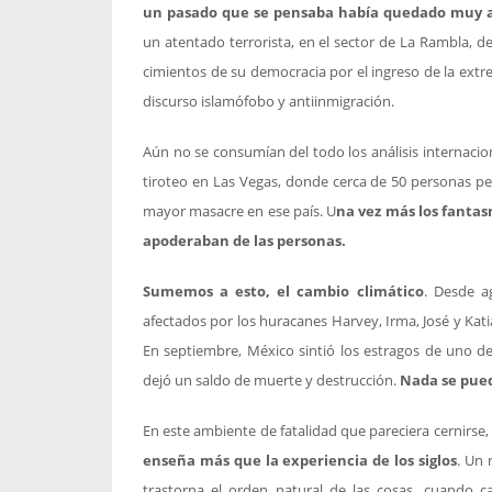
un pasado que se pensaba había quedado muy a
un atentado terrorista, en el sector de La Rambla, 
cimientos de su democracia por el ingreso de la ext
discurso islamófobo y antiinmigración.
Aún no se consumían del todo los análisis internaci
tiroteo en Las Vegas, donde cerca de 50 personas pe
mayor masacre en ese país. U
na vez más los fantas
apoderaban de las personas.
Sumemos a esto, el cambio climático
. Desde a
afectados por los huracanes Harvey, Irma, José y Kat
En septiembre, México sintió los estragos de uno de
dejó un saldo de muerte y destrucción.
Nada se pued
En este ambiente de fatalidad que pareciera cernirse
enseña más que la experiencia de los siglos
. Un 
trastorna el orden natural de las cosas, cuando c