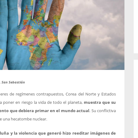
o de...
enfermedades periodontales. Sin
embargo, estas son las...
U. San Sebastián
íderes de regímenes contrapuestos, Corea del Norte y Estados
 poner en riesgo la vida de todo el planeta,
muestra que su
ento que debiera primar en el mundo actual
. Su conflictiva
de una hecatombe nuclear.
uña y la violencia que generó hizo reeditar imágenes de