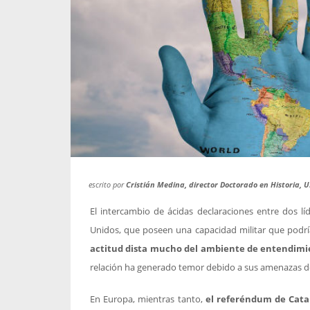
propaga a un gran númer
os entregados por la
oría sobre viajes al extranjero
onas que deben hacer...
escrito por
Cristián Medina, director Doctorado en Historia, 
El intercambio de ácidas declaraciones entre dos l
Unidos, que poseen una capacidad militar que podría
actitud dista mucho del ambiente de entendimi
relación ha generado temor debido a sus amenazas 
En Europa, mientras tanto,
el referéndum de Catal