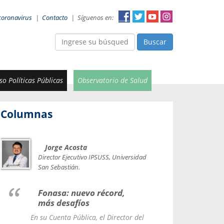
coronavirus
|
Contacto
|
Síguenos en:
Buscar
o Políticas Públicas
Observatorio de Salud
Columnas
Jorge Acosta
Car
Val
Director Ejecutivo IPSUSS, Universidad
IPSUSS
San Sebastián.
Lice
Fonasa: nuevo récord,
le t
más desafíos
La Contr
En su Cuenta Pública, el Director del