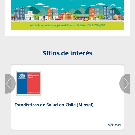
Sitios de interés
Estadísticas de Salud en Chile (Minsal)
J
Ver más