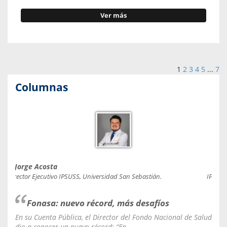
Ver más
1
2
3
4
5
...
7
Columnas
Jorge Acosta
Caro
Director Ejecutivo IPSUSS, Universidad San Sebastián.
IPSUSS
Fonasa: nuevo récord, más desafíos
En su Cuenta Pública, el Director del Fondo Nacional de Salud
La C
dio a conocer un nuevo récord: “En...
fale