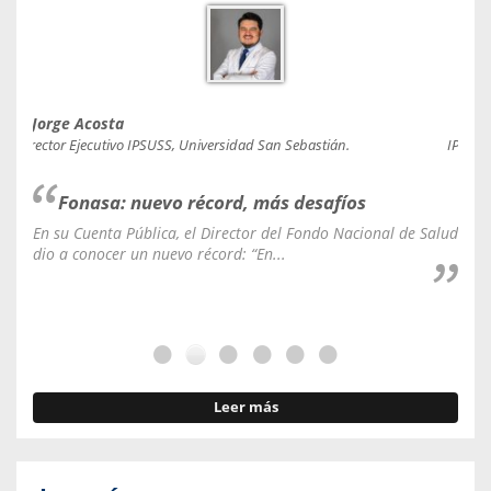
Jorge Acosta
Caro
Director Ejecutivo IPSUSS, Universidad San Sebastián.
IPSUSS
Fonasa: nuevo récord, más desafíos
En su Cuenta Pública, el Director del Fondo Nacional de Salud
La C
dio a conocer un nuevo récord: “En...
fale
Leer más