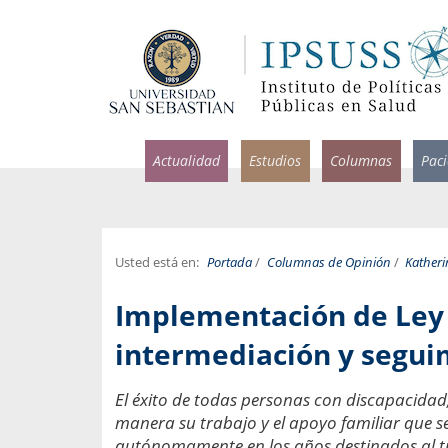
Actualidad
Estudios
Columnas
Pac
Usted está en:
Portada
/
Columnas de Opinión
/
Kather
rlos Pérez, Jorge Acosta y
Ignacio Rodríguez
Implementación de Ley 
rolina Velasco
Infectólogo y profesor asi
S, Facultad de Medicina USS.
Medicina, Universidad Sa
intermediación y segui
ncias médicas y
Pandemias del m
El éxito de todas personas con discapacidad,
idio por incapacidad
Usamos la palabra pand
manera su trabajo y el apoyo familiar que s
ral
una enfermedad contagio
autónomamente en los años destinados al t