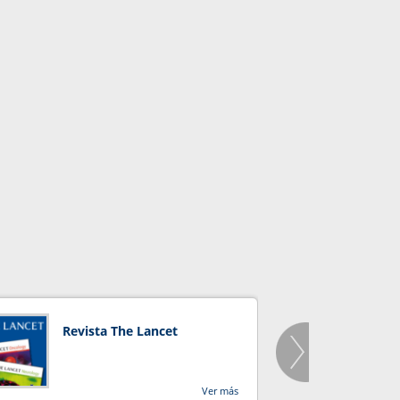
Revista The Lancet
Orga
Salu
Ver más