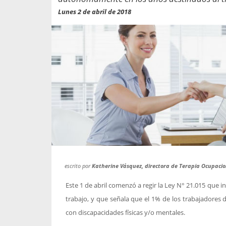
propaga a un gran númer
os entregados por la
Lunes 2 de abril de 2018
oría sobre viajes al extranjero
onas que deben hacer...
escrito por
Katherine Vásquez, directora de Terapia Ocupacio
Este 1 de abril comenzó a regir la Ley N° 21.015 que 
trabajo, y que señala que el 1% de los trabajadore
con discapacidades físicas y/o mentales.