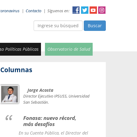
coronavirus
|
Contacto
|
Síguenos en:
Buscar
o Políticas Públicas
Observatorio de Salud
Columnas
Jorge Acosta
Car
Val
Director Ejecutivo IPSUSS, Universidad
IPSUSS
San Sebastián.
Lice
Fonasa: nuevo récord,
le t
más desafíos
La Contr
En su Cuenta Pública, el Director del