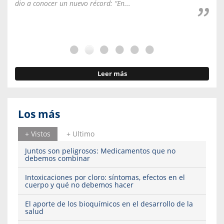
dio a conocer un nuevo récord: “En...
fale
Leer más
Los más
+ Vistos
+ Ultimo
Juntos son peligrosos: Medicamentos que no
debemos combinar
Intoxicaciones por cloro: síntomas, efectos en el
cuerpo y qué no debemos hacer
El aporte de los bioquímicos en el desarrollo de la
salud