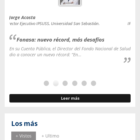
Jorge Acosta
Caro
Director Ejecutivo IPSUSS, Universidad San Sebastián.
IPSUSS
Fonasa: nuevo récord, más desafíos
En su Cuenta Pública, el Director del Fondo Nacional de Salud
La C
dio a conocer un nuevo récord: “En...
fale
Leer más
Los más
+ Vistos
+ Ultimo