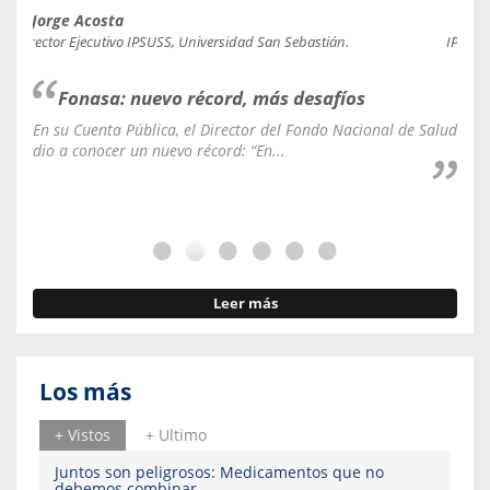
Jorge Acosta
Caro
Director Ejecutivo IPSUSS, Universidad San Sebastián.
IPSUSS
Fonasa: nuevo récord, más desafíos
En su Cuenta Pública, el Director del Fondo Nacional de Salud
La C
dio a conocer un nuevo récord: “En...
fale
Leer más
Los más
+ Vistos
+ Ultimo
Juntos son peligrosos: Medicamentos que no
debemos combinar