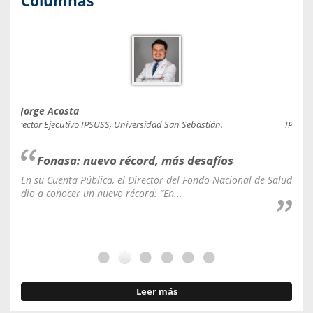
Columnas
Jorge Acosta
Caro
Director Ejecutivo IPSUSS, Universidad San Sebastián.
IPSUSS
Fonasa: nuevo récord, más desafíos
En su Cuenta Pública, el Director del Fondo Nacional de Salud
La C
dio a conocer un nuevo récord: “En...
fale
Leer más