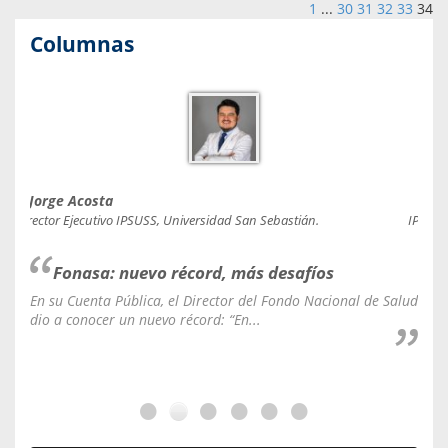
1
...
30
31
32
33
34
Columnas
Jorge Acosta
Caro
Director Ejecutivo IPSUSS, Universidad San Sebastián.
IPSUSS
Fonasa: nuevo récord, más desafíos
En su Cuenta Pública, el Director del Fondo Nacional de Salud
La C
dio a conocer un nuevo récord: “En...
fale