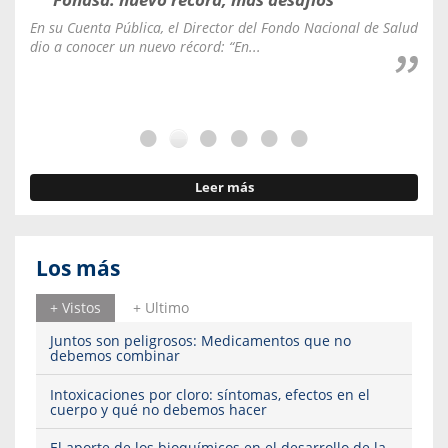
En su Cuenta Pública, el Director del Fondo Nacional de Salud
La C
dio a conocer un nuevo récord: “En...
fale
Leer más
Los más
+ Vistos
+ Ultimo
Juntos son peligrosos: Medicamentos que no
debemos combinar
Intoxicaciones por cloro: síntomas, efectos en el
cuerpo y qué no debemos hacer
El aporte de los bioquímicos en el desarrollo de la