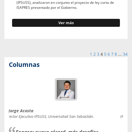
(IPSUSS), analizaron en conjunto el proyecto de ley corta de
ISAPRES presentado por el Gobierno.
Ver más
1
2
3
4
5
6
7
8
...
34
Columnas
Jorge Acosta
Caro
Director Ejecutivo IPSUSS, Universidad San Sebastián.
IPSUSS
Fonasa: nuevo récord, más desafíos